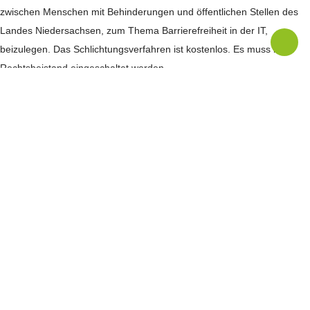
zwischen Menschen mit Behinderungen und öffentlichen Stellen des
Landes Niedersachsen, zum Thema Barrierefreiheit in der IT,
beizulegen. Das Schlichtungsverfahren ist kostenlos. Es muss kein
Rechtsbeistand eingeschaltet werden.
Direkt kontaktieren können Sie die Schlichtungsstelle unter:
Tel.:
+49 511 120 4010
E-Mail:
schlichtungsstelle@ms.niedersachsen.de
Web:
www.behindertenbeauftragte-niedersachsen.de
Starte Deine
Karriere
bei uns