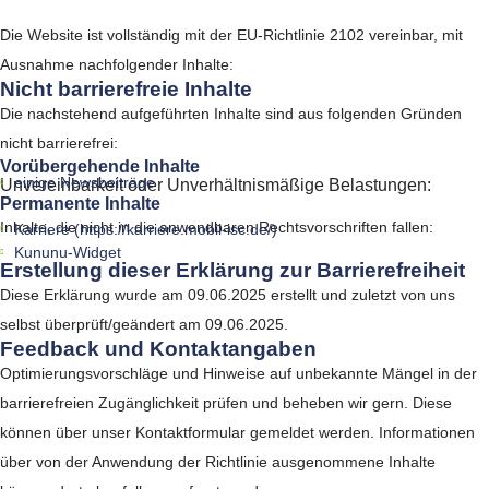
Die Website ist vollständig mit der EU-Richtlinie 2102 vereinbar, mit
Ausnahme nachfolgender Inhalte:
Nicht barrierefreie Inhalte
Die nachstehend aufgeführten Inhalte sind aus folgenden Gründen
nicht barrierefrei:
Vorübergehende Inhalte ​​​​​​
einige Newsbeiträge
Unvereinbarkeit oder Unverhältnismäßige Belastungen:
Permanente Inhalte
Inhalte, die nicht in die anwendbaren Rechtsvorschriften fallen:
Karriere (https://karriere.mobil-isc.de/)
Kununu-Widget
Erstellung dieser Erklärung zur Barrierefreiheit
Diese Erklärung wurde am 09.06.2025 erstellt und zuletzt von uns
selbst überprüft/geändert am 09.06.2025.
Feedback und Kontaktangaben
Optimierungsvorschläge und Hinweise auf unbekannte Mängel in der
barrierefreien Zugänglichkeit prüfen und beheben wir gern. Diese
können über unser Kontaktformular gemeldet werden. Informationen
über von der Anwendung der Richtlinie ausgenommene Inhalte