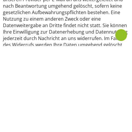
nach Beantwortung umgehend gelöscht, sofern keine
gesetzlichen Aufbewahrungspflichten bestehen. Eine
Nutzung zu einem anderen Zweck oder eine
Datenweitergabe an Dritte findet nicht statt. Sie können
Ihre Einwilligung zur Datenerhebung und Datennutzung
jederzeit durch Nachricht an uns widerrufen. Im Falle
des Widerrufs werden Ihre Daten umgehend gelöscht.
Bitte entnehmen Sie weitere Informationen unseren
Datenschutzhinweisen.
Nachricht absenden
Allgemeine Anfragen
Tel.:
+49 5132 8629 0
E-Mail:
info@mobil-isc.de