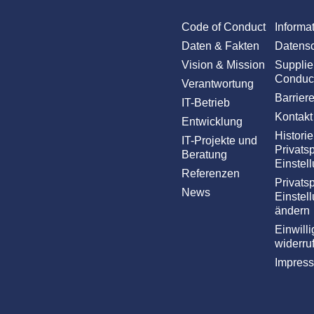
Code of Conduct
Informa
Daten & Fakten
Datens
Vision & Mission
Supplie
Conduc
Verantwortung
Barriere
IT-Betrieb
Kontakt
Entwicklung
Historie
IT-Projekte und
Privats
Beratung
Einstel
Referenzen
Privats
News
Einstel
ändern
Einwill
widerru
Impres