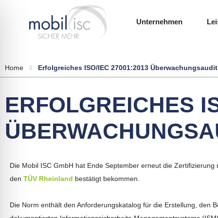
Unternehmen
Le
Home
Erfolgreiches ISO/IEC 27001:2013 Überwachungsaudit
ERFOLGREICHES ISO
ÜBERWACHUNGSAU
Die Mobil ISC GmbH hat Ende September erneut die Zertifizierung 
den
TÜV Rheinland
bestätigt bekommen.
ehinderungsmodus
Die Norm enthält den Anforderungskatalog für die Erstellung, den 
dokumentierten Informationssicherheits-Managementsystems (ISMS) i