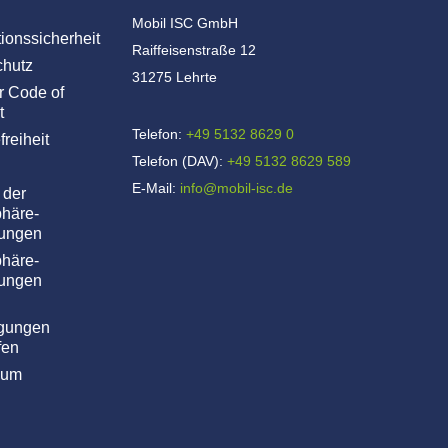
Mobil ISC GmbH
tionssicherheit
Raiffeisenstraße 12
chutz
31275 Lehrte
r Code of
t
Telefon:
+49 5132 8629 0
freiheit
Telefon (DAV):
+49 5132 8629 589
E-Mail:
info@mobil-isc.de
 der
phäre-
lungen
phäre-
lungen
igungen
fen
sum