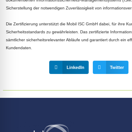
l für Anfallsicherheit
Sicherstellung der notwendigen Zuverlässigkeit von informationsve
-freundlicher Modus
Die Zertifizierung unterstützt die Mobil ISC GmbH dabei, für ihre K
Sicherheitsstandards zu gewährleisten. Das zertifizierte Informati
sämtlicher sicherheitsrelevanter Abläufe und garantiert durch ein 
dheitsmodus
Kundendaten.
LinkedIn
Twitter
psie-sicherer Modus