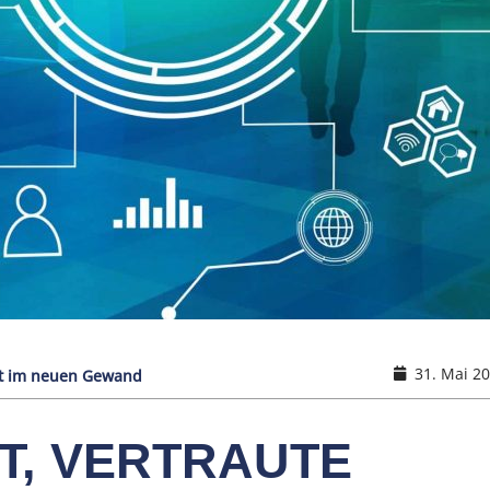
31. Mai 2
uct im neuen Gewand
T, VERTRAUTE