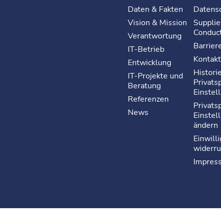
Daten & Fakten
Datens
Vision & Mission
Supplie
Conduc
Verantwortung
Barriere
IT-Betrieb
Kontakt
Entwicklung
Histori
IT-Projekte und
Privats
Beratung
Einstel
Referenzen
Privats
News
Einstel
ändern
Einwill
widerru
Impres