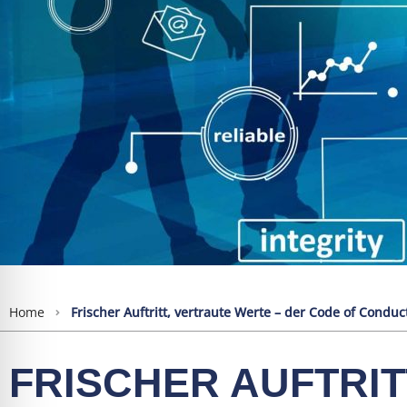
l für Anfallsicherheit
-freundlicher Modus
dheitsmodus
psie-sicherer Modus
Home
Frischer Auftritt, vertraute Werte – der Code of Cond
FRISCHER AUFTRIT