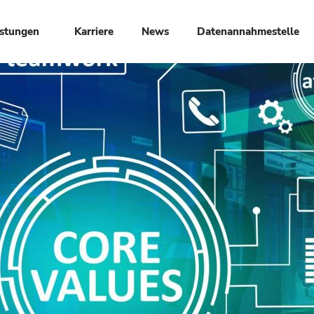
istungen
Karriere
News
Datenannahmestelle