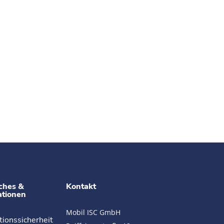
ches &
Kontakt
ationen
Mobil ISC GmbH
tionssicherheit